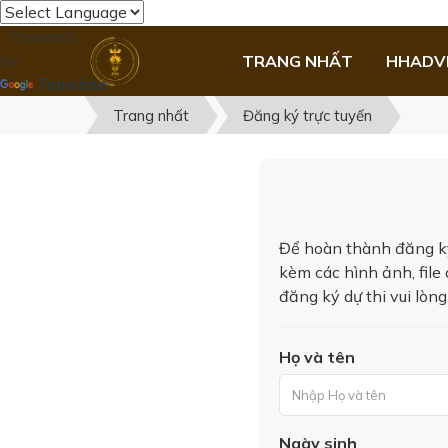
Powered
by
TRANG NHẤT
HHADV
Translate
Trang nhất
Đăng ký trực tuyến
Để hoàn thành đăng ký 
kèm các hình ảnh, file 
đăng ký dự thi vui lò
Họ và tên
Ngày sinh