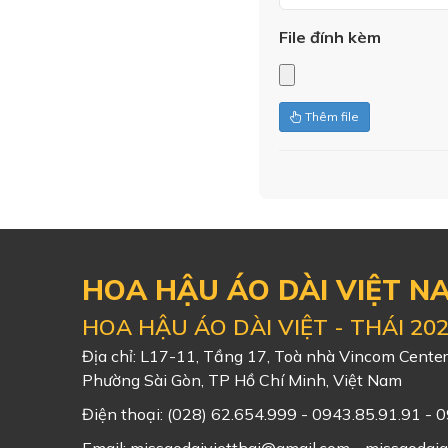
File đính kèm
Thêm file
HOA HẬU ÁO DÀI VIỆT N
HOA HẬU ÁO DÀI VIỆT - THÁI 20
Địa chỉ: L17-11, Tầng 17, Toà nhà Vincom Cente
Phường Sài Gòn, TP Hồ Chí Minh, Việt Nam
Điện thoại:
(028) 62.654.999 - 0943.85.91.91 - 