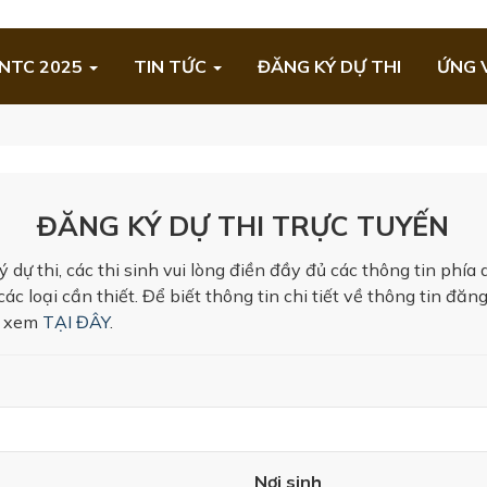
NTC 2025
TIN TỨC
ĐĂNG KÝ DỰ THI
ỨNG 
ĐĂNG KÝ DỰ THI TRỰC TUYẾN
dự thi, các thi sinh vui lòng điền đầy đủ các thông tin phía 
các loại cần thiết. Để biết thông tin chi tiết về thông tin đăn
ng xem
TẠI ĐÂY
.
Nơi sinh