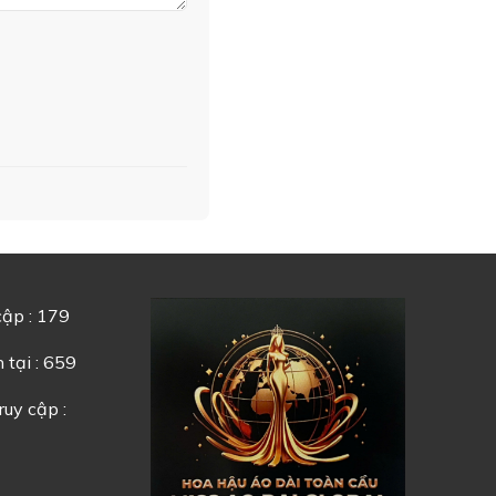
cập : 179
 tại : 659
ruy cập :