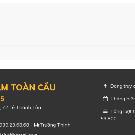
AM TOÀN CẦU
Đang truy 
25
Tháng hiện
r, 72 Lê Thánh Tôn
Tổng lượt t
53,800
0939.23.68.68 - Mr.Trường Thịnh