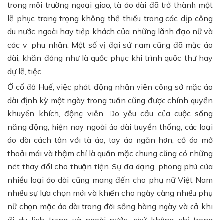
trong môi trường ngoại giao, tà áo dài đã trở thành một
lễ phục trang trọng không thể thiếu trong các dịp công
du nước ngoài hay tiếp khách của những lãnh đạo nữ và
các vị phu nhân. Một số vị đại sứ nam cũng đã mặc áo
dài, khăn đóng như là quốc phục khi trình quốc thư hay
dự lễ, tiệc.
Ở cố đô Huế, việc phát động nhân viên công sở mặc áo
dài định kỳ một ngày trong tuần cũng được chính quyền
khuyến khích, động viên. Do yêu cầu của cuộc sống
năng động, hiện nay ngoài áo dài truyền thống, các loại
áo dài cách tân với tà áo, tay áo ngắn hơn, cổ áo mở
thoải mái và thậm chí là quần mặc chung cũng có những
nét thay đổi cho thuận tiện. Sự đa dạng, phong phú của
nhiều loại áo dài cũng mang đến cho phụ nữ Việt Nam
nhiều sự lựa chọn mới và khiến cho ngày càng nhiều phụ
nữ chọn mặc áo dài trong đời sống hàng ngày và cả khi
đi du lịch trong và ngoài nước, chứ không chỉ trong