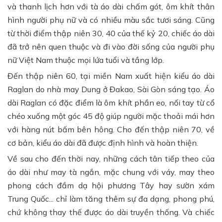
và thanh lịch hơn với tà áo dài chấm gót, ôm khít thân
hình người phụ nữ và có nhiều màu sắc tươi sáng. Cũng
từ thời điểm thập niên 30, 40 của thế kỷ 20, chiếc áo dài
đã trở nên quen thuộc và đi vào đời sống của người phụ
nữ Việt Nam thuộc mọi lứa tuổi và tầng lớp.
Đến thập niên 60, tại miền Nam xuất hiện kiểu áo dài
Raglan do nhà may Dung ở Đakao, Sài Gòn sáng tạo. Áo
dài Raglan có đặc điểm là ôm khít phần eo, nối tay từ cổ
chéo xuống một góc 45 độ giúp người mặc thoải mái hơn
với hàng nút bấm bên hông. Cho đến thập niên 70, về
cơ bản, kiểu áo dài đã được định hình và hoàn thiện.
Về sau cho đến thời nay, những cách tân tiếp theo của
áo dài như may tà ngắn, mặc chung với váy, may theo
phong cách đầm dạ hội phương Tây hay sườn xám
Trung Quốc... chỉ làm tăng thêm sự đa dạng, phong phú,
chứ không thay thế được áo dài truyền thống. Và chiếc