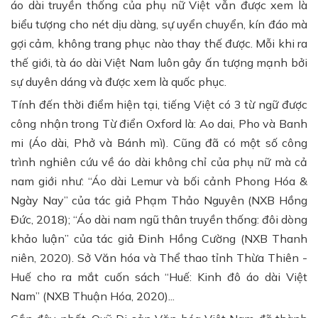
áo dài truyền thống của phụ nữ Việt vẫn được xem là
biểu tượng cho nét dịu dàng, sự uyển chuyển, kín đáo mà
gợi cảm, không trang phục nào thay thế được. Mỗi khi ra
thế giới, tà áo dài Việt Nam luôn gây ấn tượng mạnh bởi
sự duyên dáng và được xem là quốc phục.
Tính đến thời điểm hiện tại, tiếng Việt có 3 từ ngữ được
công nhận trong Từ điển Oxford là: Ao dai, Pho và Banh
mi (Áo dài, Phở và Bánh mì). Cũng đã có một số công
trình nghiên cứu về áo dài không chỉ của phụ nữ mà cả
nam giới như: “Áo dài Lemur và bối cảnh Phong Hóa &
Ngày Nay” của tác giả Phạm Thảo Nguyên (NXB Hồng
Đức, 2018); “Áo dài nam ngũ thân truyền thống: đôi dòng
khảo luận” của tác giả Đinh Hồng Cường (NXB Thanh
niên, 2020). Sở Văn hóa và Thể thao tỉnh Thừa Thiên -
Huế cho ra mắt cuốn sách “Huế: Kinh đô áo dài Việt
Nam” (NXB Thuận Hóa, 2020)...