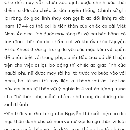
Cho đến nay vẫn chưa xác định được chính xác thời
điểm ra đời của chiếc áo dài truyền thống. Chính sử ghi
lại rằng, áo giao lĩnh (hay còn gọi là áo đối lĩnh) ra đời
năm 1744 có thể coi là tiền thân của chiếc áo dài Việt
Nam. Áo giao lĩnh được may rộng rãi, xẻ hai bên hông, cổ
tay rộng, thân áo dài chấm gót và khi ấy chúa Nguyễn
Phúc Khoát ở Đàng Trong đã yêu cầu mặc kèm với quần
để phân biệt với trang phục phía Bắc. Sau đó để thuận
tiện cho việc đi lại, lao động thì chiếc áo giao lĩnh của
người phụ nữ được may rời hai tà trước và buộc vào với
nhau, hai tà sau thì may liền lại thành vạt áo. Loại áo
này gọi là áo tứ thân với ý nghĩa là 4 vạt áo tượng trưng
cho “tứ thân phụ mẫu” nhằm nhớ công ơn dưỡng dục
sinh thành.
Đến thời vua Gia Long nhà Nguyễn thì xuất hiện áo dài
ngũ thân dành cho cả nam và nữ. Gọi là ngũ thân vì loại
áo này ngoài bốn vạt áo được may thành hai tà như áo