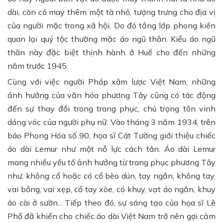
dài, còn có may thêm một tà nhỏ, tượng trưng cho địa vị
của người mặc trong xã hội. Do đó tầng lớp phong kiến
quan lại quý tộc thường mặc áo ngũ thân. Kiểu áo ngũ
thân này đặc biệt thịnh hành ở Huế cho đến những
năm trước 1945.
Cùng với việc người Pháp xâm lược Việt Nam, những
ảnh hưởng của văn hóa phương Tây cũng có tác động
đến sự thay đổi trong trang phục, chú trọng tôn vinh
dáng vóc của người phụ nữ. Vào tháng 3 năm 1934, trên
báo Phong Hóa số 90, họa sĩ Cát Tường giới thiệu chiếc
áo dài Lemur như một nỗ lực cách tân. Áo dài Lemur
mang nhiều yếu tố ảnh hưởng từ trang phục phương Tây
như: không cổ hoặc có cổ bèo dún, tay ngắn, không tay,
vai bồng, vai xẹp, cổ tay xòe, có khuy, vạt áo ngắn, khuy
áo cài ở sườn... Tiếp theo đó, sự sáng tạo của họa sĩ Lê
Phổ đã khiến cho chiếc áo dài Việt Nam trở nên gợi cảm