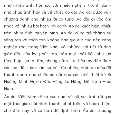
như nhiếp ảnh, hội họa với nhiều nghệ sĩ thành danh
nhờ chụp ảnh hay vẽ về chiếc áo dài. Áo dài được văn
chương dành cho nhiều lời ca tụng. Áo dài đi vào âm
nhạc với nhiều bài hát vinh danh. Áo dài xuất hiện nhiều
trên phim ảnh, truyền hình. Áo dài cũng trở thành sự
sáng tạo và cách tân không bao giờ dứt của nền công
nghiệp thời trang Việt Nam, với những chi tiết từ đơn
giản đến cầu kỳ, phức tạp, trên mọi chất liệu như lụa
tổng hợp, lụa tơ tằm, nhung, gấm... từ thêu tay đến đính
các loại đá, cườm, kim sa, vẽ... Có những nhà tạo mẫu đã
thành danh nhờ chiếc áo dài như các nhà thiết kế Sĩ
Hoàng, Minh Hạnh, Đức Hùng, La Hằng, Đỗ Trịnh Hoài
Nam...
Áo dài Việt Nam kể cả của nam và nữ, sau khi trải qua
một thời gian dài hình thành, phát triển và hoàn thiện,
cho đến nay về cơ bản đã định hình. Áo dài thường