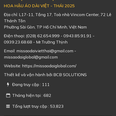
HOA HẬU ÁO DÀI VIỆT - THÁI 2025
Địa chỉ: L17-11, Tầng 17, Toà nhà Vincom Center, 72 Lê
Thánh Tôn
Phường Sài Gòn, TP Hồ Chí Minh, Việt Nam
Điện thoại:
(028) 62.654.999 - 0943.85.91.91 -
0939.23.68.68 - Mr.Trường Thịnh
Email:
missaodaivietthai@gmail.com -
missaodaiglobal@gmail.com
Website:
https://missaodaiglobal.com/
Thiết kế và vận hành bởi
BCB SOLUTIONS
Đang truy cập : 111
Tháng hiện tại : 682
Tổng lượt truy cập : 53,823