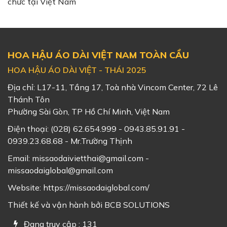
chức tại Việt Nam
HOA HẬU ÁO DÀI VIỆT NAM TOÀN CẦU
HOA HẬU ÁO DÀI VIỆT - THÁI 2025
Địa chỉ: L17-11, Tầng 17, Toà nhà Vincom Center, 72 Lê
Thánh Tôn
Phường Sài Gòn, TP Hồ Chí Minh, Việt Nam
Điện thoại:
(028) 62.654.999 - 0943.85.91.91 -
0939.23.68.68 - Mr.Trường Thịnh
Email:
missaodaivietthai@gmail.com -
missaodaiglobal@gmail.com
Website:
https://missaodaiglobal.com/
Thiết kế và vận hành bởi
BCB SOLUTIONS
Đang truy cập : 131