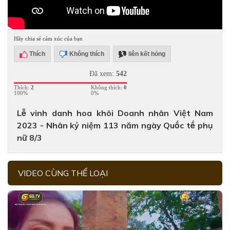
Hãy chia sẻ cảm xúc của bạn
Thích
Không thích
liên kết hỏng
Đã xem:
542
Thích:
2
Không thích:
0
100%
0%
Lễ vinh danh hoa khôi Doanh nhân Việt Nam
2023 - Nhân kỷ niệm 113 năm ngày Quốc tế phụ
nữ 8/3
VIDEO CÙNG THỂ LOẠI