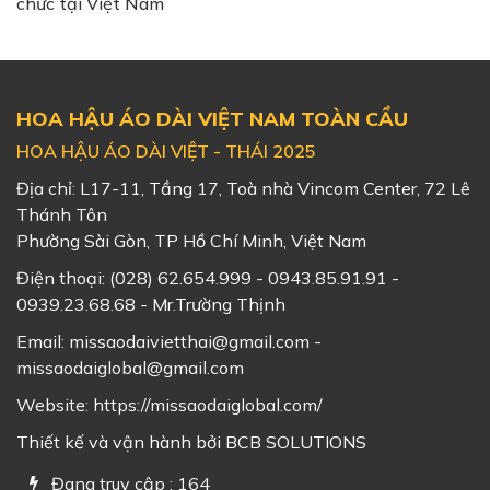
chức tại Việt Nam
HOA HẬU ÁO DÀI VIỆT NAM TOÀN CẦU
HOA HẬU ÁO DÀI VIỆT - THÁI 2025
Địa chỉ: L17-11, Tầng 17, Toà nhà Vincom Center, 72 Lê
Thánh Tôn
Phường Sài Gòn, TP Hồ Chí Minh, Việt Nam
Điện thoại:
(028) 62.654.999 - 0943.85.91.91 -
0939.23.68.68 - Mr.Trường Thịnh
Email:
missaodaivietthai@gmail.com -
missaodaiglobal@gmail.com
Website:
https://missaodaiglobal.com/
Thiết kế và vận hành bởi
BCB SOLUTIONS
Đang truy cập : 164