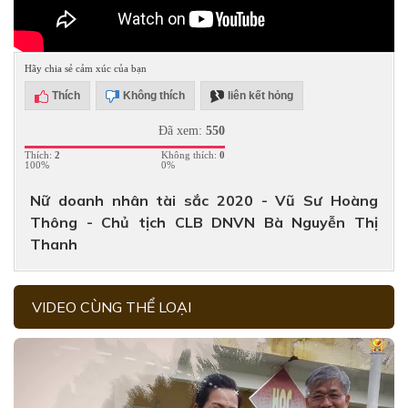
Hãy chia sẻ cảm xúc của bạn
Thích
Không thích
liên kết hỏng
Đã xem:
550
Thích:
2
Không thích:
0
100%
0%
Nữ doanh nhân tài sắc 2020 - Vũ Sư Hoàng
Thông - Chủ tịch CLB DNVN Bà Nguyễn Thị
Thanh
VIDEO CÙNG THỂ LOẠI